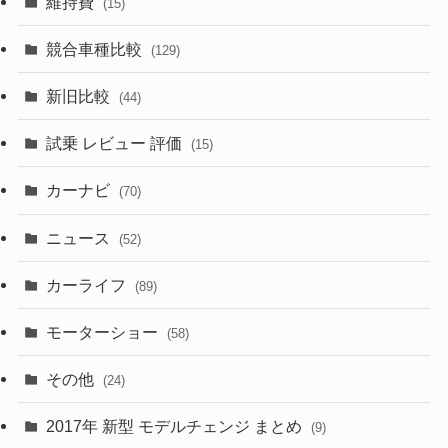
維持費
(15)
(328)
(85)
(7)
(11)
競合車種比較
(129)
(194)
(84)
(3)
(7)
新旧比較
(44)
(230)
(14)
(3)
(5)
試乗 レビュー 評価
(15)
(253)
(222)
(5)
(7)
カーナビ
(70)
(58)
(50)
(1)
(5)
ニュース
(52)
(43)
(28)
(8)
カーライフ
(27)
(6)
(89)
(1)
(9)
(26)
モーターショー
(58)
(15)
(57)
その他
(24)
(30)
(55)
2017年 新型 モデルチェンジ まとめ
(9)