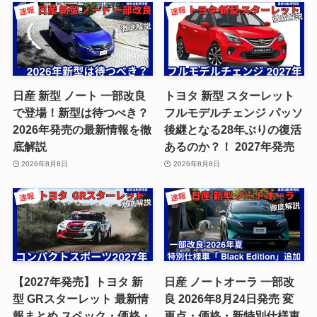
日産 新型 ノート 一部改良
トヨタ 新型 スターレット
で登場！新型は待つべき？
フルモデルチェンジ パッソ
2026年発売の最新情報を徹
後継となる28年ぶりの復活
底解説
あるのか？！ 2027年発売
2026年8月8日
2026年8月8日
【2027年発売】トヨタ 新
日産 ノートオーラ 一部改
型 GRスターレット 最新情
良 2026年8月24日発売 変
報まとめ スペック・価格・
更点・価格・新特別仕様車