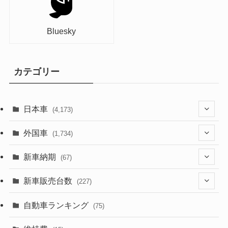
Bluesky
カテゴリー
日本車
(4,173)
(1,321)
外国車
(1,734)
(329)
(274)
新車納期
(67)
(526)
(188)
(28)
新車販売台数
(227)
(599)
(242)
(8)
(21)
自動車ランキング
(75)
(357)
(165)
(12)
(10)