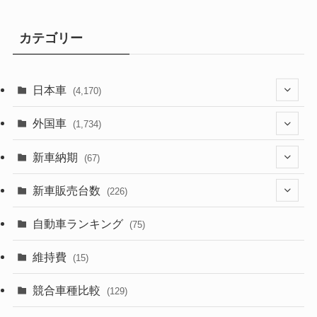
カテゴリー
日本車
(4,170)
(1,320)
外国車
(1,734)
(329)
(274)
新車納期
(67)
(525)
(188)
(28)
新車販売台数
(226)
(599)
(242)
(8)
(21)
自動車ランキング
(75)
(356)
(165)
(12)
(10)
維持費
(15)
(328)
(85)
(7)
(11)
競合車種比較
(129)
(194)
(84)
(3)
(7)