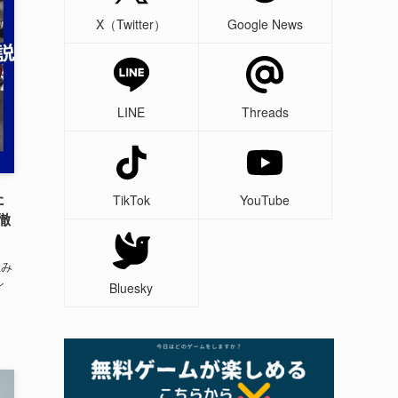
X（Twitter）
Google News
LINE
Threads
た
TikTok
YouTube
徹
生み
シ
Bluesky