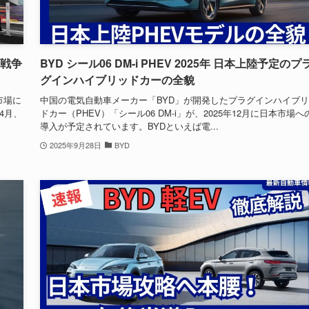
V戦争
BYD シール06 DM-i PHEV 2025年 日本上陸予定のプ
グインハイブリッドカーの全貌
市場に
中国の電気自動車メーカー「BYD」が開発したプラグインハイブ
年4月、
ドカー（PHEV）「シール06 DM-i」が、2025年12月に日本市場へ
導入が予定されています。BYDといえば電...
2025年9月28日
BYD