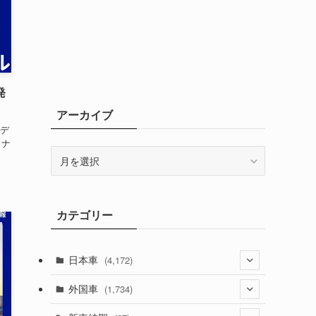
発
アーカイブ
イデ
イナ
ア
ー
カ
イ
カテゴリー
ブ
日本車
(4,172)
(1,321)
外国車
(1,734)
(329)