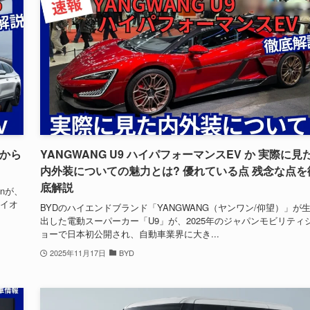
円から
YANGWANG U9 ハイパフォーマンスEV か 実際に見
内外装についての魅力とは? 優れている点 残念な点を
底解説
anが、
ライオ
BYDのハイエンドブランド「YANGWANG（ヤンワン/仰望）」が
出した電動スーパーカー「U9」が、2025年のジャパンモビリティ
ョーで日本初公開され、自動車業界に大き...
2025年11月17日
BYD