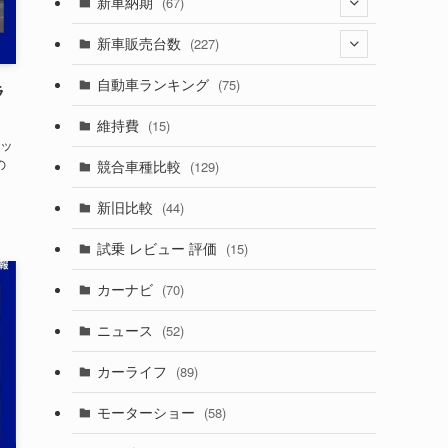
(274)
新車納期
(67)
(525)
(188)
(28)
新車販売台数
(227)
(599)
(242)
(8)
(21)
自動車ランキング
(75)
ラ
(357)
(165)
(12)
(10)
維持費
(15)
リッ
(328)
(85)
(7)
(11)
の
競合車種比較
(129)
(194)
(84)
(3)
(7)
新旧比較
(44)
(230)
(14)
(3)
(5)
試乗 レビュー 評価
(15)
(253)
(222)
(5)
(7)
カーナビ
(70)
(58)
(50)
(1)
(5)
ニュース
(52)
(43)
(28)
(8)
カーライフ
(89)
(27)
(6)
(1)
モーターショー
(58)
(9)
(26)