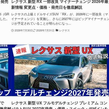
日発売
レクサス 新型 RX 一部改良 マイナーチェンジ 2026年最
新情報 変更点・価格・発売日を徹底解説
6（GR
レクサスの上級ミドルサイズSUV「RX」が、2026年に一部改良（マ
した。
イナーチェンジ）を実施し、さらに2027年にはビッグマイナーチェ
ジが予定されていることが明らかになっ...
2026年7月30日
2026年7月31日
レクサス
プで
レクサス 新型 UX フルモデルチェンジ プレミアム コン
を徹底解
パクトSUV 2027年発売 ・価格・スペック・デザインを