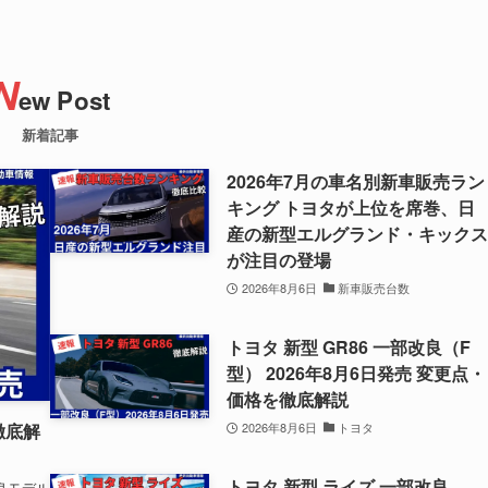
N
ew Post
新着記事
2026年7月の車名別新車販売ラン
キング トヨタが上位を席巻、日
産の新型エルグランド・キック
が注目の登場
2026年8月6日
新車販売台数
トヨタ 新型 GR86 一部改良（F
型） 2026年8月6日発売 変更点・
価格を徹底解説
2026年8月6日
トヨタ
徹底解
トヨタ 新型 ライズ 一部改良
良モデル