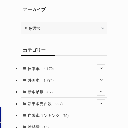
アーカイブ
さ
ア
ー
カ
イ
カテゴリー
ブ
日本車
(4,172)
(1,321)
外国車
(1,734)
(329)
(274)
新車納期
(67)
(525)
(188)
(28)
新車販売台数
(227)
(599)
(242)
(8)
(21)
自動車ランキング
(75)
(357)
(165)
(12)
(10)
維持費
(15)