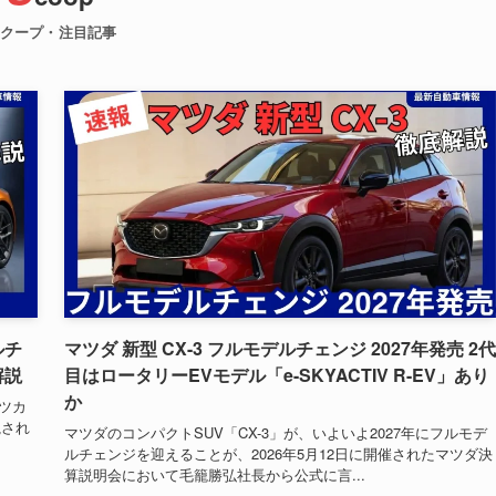
クープ・注目記事
ルチ
マツダ 新型 CX-3 フルモデルチェンジ 2027年発売 2代
解説
目はロータリーEVモデル「e-SKYACTIV R-EV」あり
か
ーツカ
視され
マツダのコンパクトSUV「CX-3」が、いよいよ2027年にフルモデ
ルチェンジを迎えることが、2026年5月12日に開催されたマツダ決
算説明会において毛籠勝弘社長から公式に言...