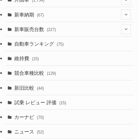
(1,734)
(330)
(274)
新車納期
(67)
(526)
(188)
(28)
新車販売台数
(227)
(600)
(242)
(8)
(21)
自動車ランキング
(75)
(357)
(165)
(12)
(10)
維持費
(15)
(328)
(85)
(7)
(11)
競合車種比較
(129)
(194)
(84)
(3)
(7)
新旧比較
(44)
(230)
(14)
(3)
(5)
試乗 レビュー 評価
(15)
(253)
(222)
(5)
(7)
カーナビ
(70)
(58)
(50)
(1)
(5)
ニュース
(52)
(43)
(28)
(8)