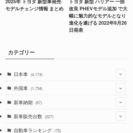
2025年 トヨタ 新型車発売
トヨタ 新型 ハリアー 一部
モデルチェンジ情報 まとめ
改良 PHEVモデル追加 で大
幅に魅力的なモデルとなり
進化を遂げる 2022年9月26
日発表
カテゴリー
日本車
(4,174)
外国車
(1,321)
(1,734)
(329)
新車納期
(274)
(67)
(526)
(188)
新車販売台数
(28)
(227)
(600)
(242)
(8)
自動車ランキング
(21)
(75)