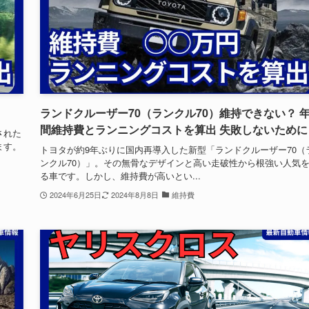
ランドクルーザー70（ランクル70）維持できない？ 
間維持費とランニングコストを算出 失敗しないために
された
ます。
トヨタが約9年ぶりに国内再導入した新型「ランドクルーザー70（
ンクル70）」。その無骨なデザインと高い走破性から根強い人気
る車です。しかし、維持費が高いとい...
2024年6月25日
2024年8月8日
維持費