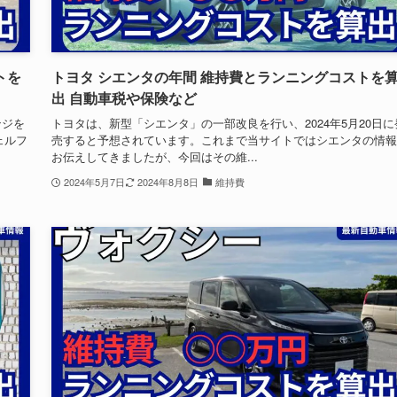
トを
トヨタ シエンタの年間 維持費とランニングコストを
出 自動車税や保険など
ンジを
トヨタは、新型「シエンタ」の一部改良を行い、2024年5月20日に
ェルフ
売すると予想されています。これまで当サイトではシエンタの情報
お伝えしてきましたが、今回はその維...
2024年5月7日
2024年8月8日
維持費