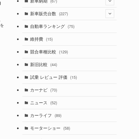
(274)
新車納期
(67)
動
(526)
(188)
(28)
新車販売台数
(227)
、
(600)
(242)
(8)
を
(21)
自動車ランキング
(75)
(357)
(165)
(12)
(10)
維持費
(15)
(328)
(85)
(7)
(11)
競合車種比較
(129)
(194)
(84)
(3)
(7)
新旧比較
(44)
(230)
(14)
(3)
(5)
試乗 レビュー 評価
(15)
(253)
(222)
(5)
(7)
カーナビ
(70)
(58)
(50)
(1)
(5)
ニュース
(52)
(43)
(28)
(8)
カーライフ
(89)
(27)
(6)
(1)
モーターショー
(58)
(9)
(26)