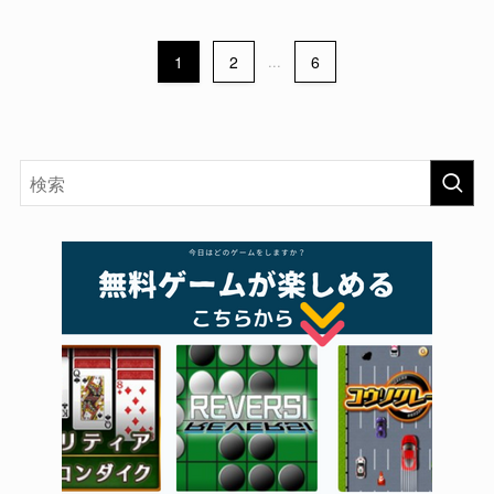
1
2
...
6