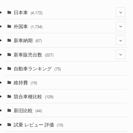
日本車
(4,172)
外国車
(1,321)
(1,734)
(329)
新車納期
(274)
(67)
(525)
(188)
新車販売台数
(28)
(227)
(599)
(242)
(8)
自動車ランキング
(21)
(75)
(357)
(165)
(12)
(10)
維持費
(15)
(328)
(85)
(7)
(11)
競合車種比較
(129)
(194)
(84)
(3)
(7)
新旧比較
(44)
(230)
(14)
(3)
(5)
試乗 レビュー 評価
(15)
(253)
(222)
(5)
(7)