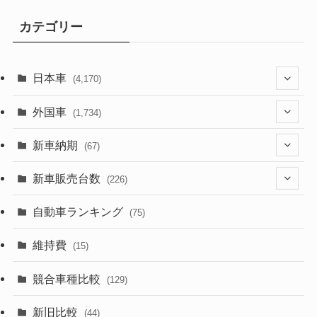
カテゴリー
日本車
(4,170)
(1,320)
外国車
(1,734)
(329)
(274)
新車納期
(67)
(525)
(188)
(28)
新車販売台数
(226)
(599)
(242)
(8)
(21)
自動車ランキング
(75)
(356)
(165)
(12)
(10)
維持費
(15)
(328)
(85)
(7)
(11)
競合車種比較
(129)
(194)
(84)
(3)
(7)
新旧比較
(44)