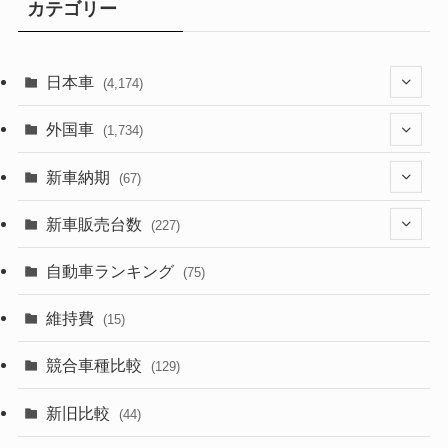
カテゴリー
日本車
(4,174)
(1,321)
外国車
(1,734)
(329)
(274)
新車納期
(67)
(526)
(188)
(28)
新車販売台数
(227)
(600)
(242)
(8)
(21)
自動車ランキング
(75)
(357)
(165)
(12)
(10)
維持費
(15)
(328)
(85)
(7)
(11)
競合車種比較
(129)
(194)
(84)
(3)
(7)
新旧比較
(44)
(230)
(14)
(3)
(5)