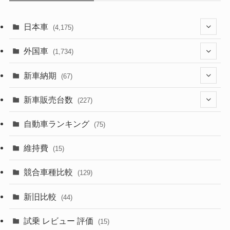
日本車
(4,175)
(1,321)
外国車
(1,734)
(330)
(274)
新車納期
(67)
(526)
(188)
(28)
新車販売台数
(227)
(600)
(242)
(8)
(21)
自動車ランキング
(75)
(357)
(165)
(12)
(10)
維持費
(15)
(328)
(85)
(7)
(11)
競合車種比較
(129)
(194)
(84)
(3)
(7)
新旧比較
(44)
(230)
(14)
(3)
(5)
試乗 レビュー 評価
(15)
(253)
(222)