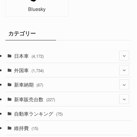
Bluesky
カテゴリー
日本車
(4,172)
外国車
(1,321)
(1,734)
(329)
新車納期
(274)
(67)
(525)
(188)
新車販売台数
(28)
(227)
(599)
(242)
(8)
自動車ランキング
(21)
(75)
(357)
(165)
(12)
(10)
維持費
(15)
(328)
(85)