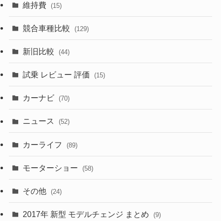
(10)
維持費
(15)
(328)
(85)
(7)
(11)
競合車種比較
(129)
(194)
(84)
(3)
(7)
新旧比較
(44)
(230)
(14)
(3)
(5)
試乗 レビュー 評価
(15)
(253)
(222)
(5)
(7)
カーナビ
(70)
(58)
(50)
(1)
(5)
ニュース
(52)
(43)
(28)
(8)
カーライフ
(27)
(6)
(89)
(1)
(9)
(26)
モーターショー
(58)
(15)
(57)
その他
(24)
(30)
(55)
2017年 新型 モデルチェンジ まとめ
(9)