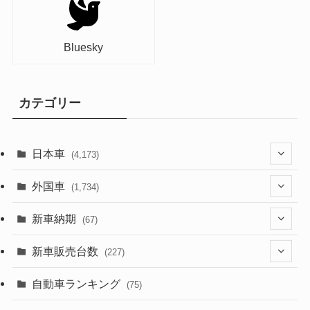
Bluesky
カテゴリー
日本車
(4,173)
(1,321)
外国車
(1,734)
(329)
(274)
新車納期
(67)
(526)
(188)
(28)
新車販売台数
(227)
(599)
(242)
(8)
(21)
自動車ランキング
(75)
(357)
(165)
(12)