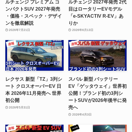
ルチェンジ プレミアム コ
ルチェンジ 2027年発売 2代
ンパクトSUV 2027年発売
目はロータリーEVモデル
・価格・スペック・デザイ
「e-SKYACTIV R-EV」あ
ンを徹底解説
りか
2026年7月21日
2026年6月13日
レクサス 新型「TZ」3列シ
スバル 新型 バッテリー
ート クロスオーバーEV 日
EV「ゲッタウェイ」世界初
本 2026年11月発売へ 世界
公開！ブランド初の3列シ
初公開
ートSUVが2026年後半に発
売へ
2026年5月31日
2026年4月3日