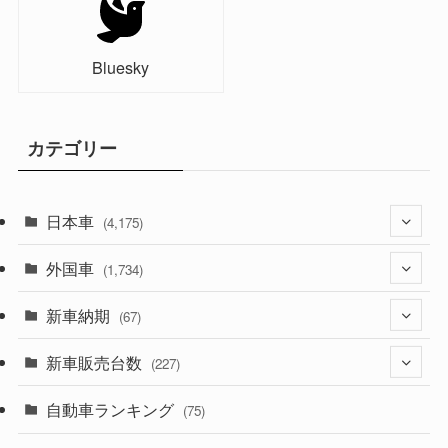
Bluesky
カテゴリー
日本車
(4,175)
外国車
(1,321)
(1,734)
(330)
新車納期
(274)
(67)
(526)
(188)
新車販売台数
(28)
(227)
(600)
(242)
(8)
自動車ランキング
(21)
(75)
(357)
(165)
(12)