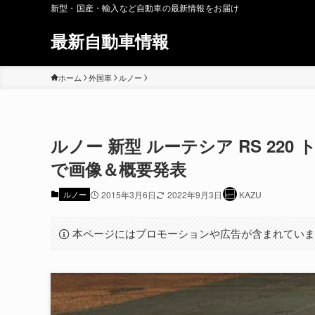
新型・国産・輸入など自動車の最新情報をお届け
最新自動車情報
ホーム
外国車
ルノー
ルノー 新型 ルーテシア RS 22
で画像＆概要発表
ルノー
2015年3月6日
2022年9月3日
KAZU
本ページにはプロモーションや広告が含まれてい