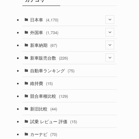
日本車
(4,170)
(1,320)
外国車
(1,734)
(329)
(274)
新車納期
(67)
(525)
(188)
(28)
新車販売台数
(226)
(599)
(242)
(8)
(21)
自動車ランキング
(75)
(356)
(165)
(12)
(10)
維持費
(15)
(328)
(85)
(7)
(11)
競合車種比較
(129)
(194)
(84)
(3)
(7)
新旧比較
(44)
(230)
(14)
(3)
(5)
試乗 レビュー 評価
(15)
(253)
(222)
(5)
(7)
カーナビ
(70)
(58)
(50)