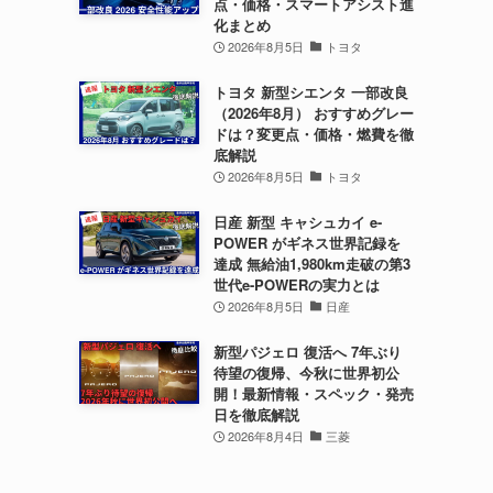
点・価格・スマートアシスト進
化まとめ
2026年8月5日
トヨタ
トヨタ 新型シエンタ 一部改良
（2026年8月） おすすめグレー
ドは？変更点・価格・燃費を徹
底解説
2026年8月5日
トヨタ
日産 新型 キャシュカイ e-
POWER がギネス世界記録を
達成 無給油1,980km走破の第3
世代e-POWERの実力とは
2026年8月5日
日産
新型パジェロ 復活へ 7年ぶり
待望の復帰、今秋に世界初公
開！最新情報・スペック・発売
日を徹底解説
2026年8月4日
三菱