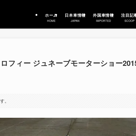
ホーム
日本車情報
外国車情報
注目記
HOME
JAPAN
IMPORTED
SCOOP
0 トロフィー ジュネーブモーターショー201
ます。