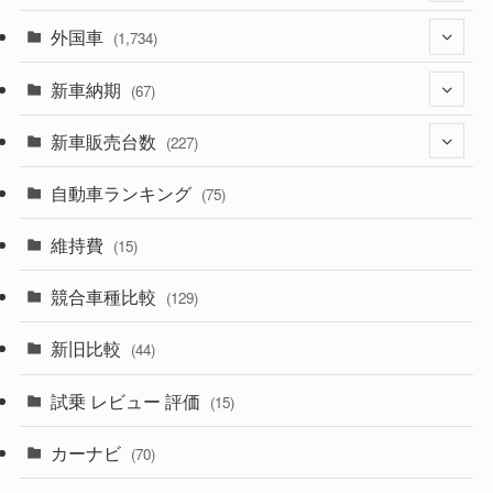
外国車
(1,321)
(1,734)
(330)
新車納期
(274)
(67)
(526)
(188)
新車販売台数
(28)
(227)
(600)
(242)
(8)
自動車ランキング
(21)
(75)
(357)
(165)
(12)
(10)
維持費
(15)
(328)
(85)
(7)
(11)
競合車種比較
(129)
(194)
(84)
(3)
(7)
新旧比較
(44)
(230)
(14)
(3)
(5)
試乗 レビュー 評価
(15)
(253)
(222)
(5)
(7)
カーナビ
(70)
(58)
(50)
(1)
(5)