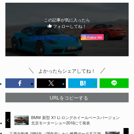
この記事が気に入ったら
フォローしてね！
Follow @car_repo_jp
Follow Me
よかったらシェアしてね！
URLをコピーする
BMW 新型 X1 Li ロングホイールベースバージョン
北京モーターショー2016にて発表
三菱自動車 1991年（25年前）から燃費データ不正測