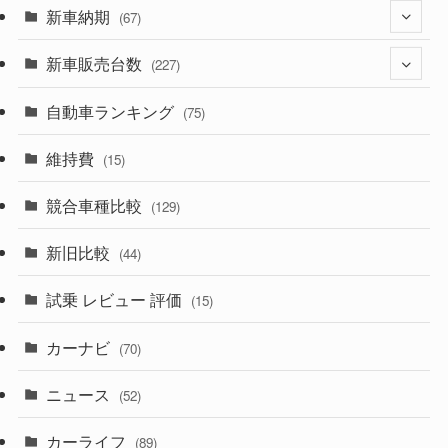
(329)
新車納期
(274)
(67)
(525)
(188)
新車販売台数
(28)
(227)
(599)
(242)
(8)
自動車ランキング
(21)
(75)
(357)
(165)
(12)
(10)
維持費
(15)
(328)
(85)
(7)
(11)
競合車種比較
(129)
(194)
(84)
(3)
(7)
新旧比較
(44)
(230)
(14)
(3)
(5)
試乗 レビュー 評価
(15)
(253)
(222)
(5)
(7)
カーナビ
(70)
(58)
(50)
(1)
(5)
ニュース
(52)
(43)
(28)
(8)
カーライフ
(27)
(6)
(89)