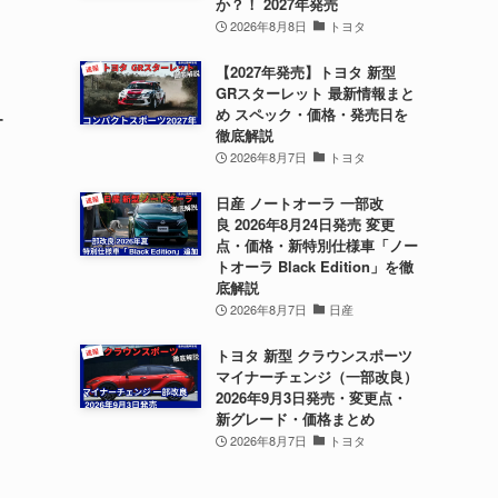
か？！ 2027年発売
2026年8月8日
トヨタ
【2027年発売】トヨタ 新型
GRスターレット 最新情報まと
め スペック・価格・発売日を
ー
徹底解説
2026年8月7日
トヨタ
日産 ノートオーラ 一部改
良 2026年8月24日発売 変更
点・価格・新特別仕様車「ノー
トオーラ Black Edition」を徹
底解説
2026年8月7日
日産
トヨタ 新型 クラウンスポーツ
マイナーチェンジ（一部改良）
2026年9月3日発売・変更点・
新グレード・価格まとめ
2026年8月7日
トヨタ