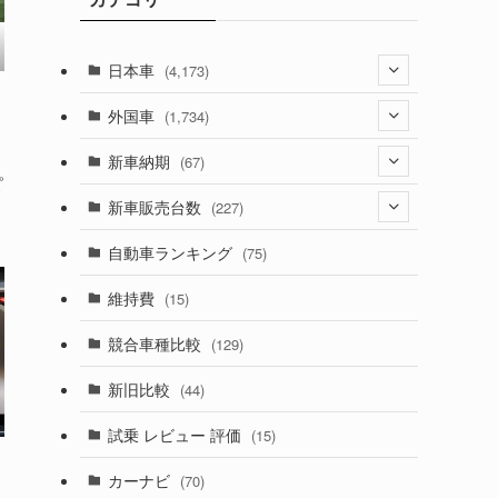
日本車
(4,173)
(1,321)
外国車
(1,734)
(329)
(274)
新車納期
(67)
ピ
(526)
(188)
(28)
新車販売台数
(227)
(599)
(242)
(8)
(21)
自動車ランキング
(75)
(357)
(165)
(12)
(10)
維持費
(15)
(328)
(85)
(7)
(11)
競合車種比較
(129)
(194)
(84)
(3)
(7)
新旧比較
(44)
(230)
(14)
(3)
(5)
試乗 レビュー 評価
(15)
(253)
(222)
(5)
(7)
カーナビ
(70)
(58)
(50)