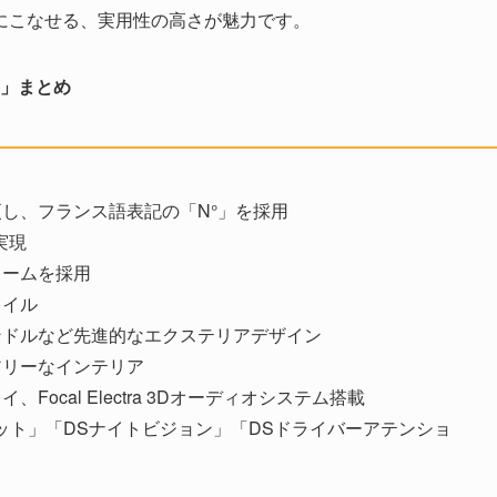
適にこなせる、実用性の高さが魅力です。
8」まとめ
更し、フランス語表記の「N°」を採用
実現
ォームを採用
タイル
ンドルなど先進的なエクステリアデザイン
アリーなインテリア
ocal Electra 3Dオーディオシステム搭載
ット」「DSナイトビジョン」「DSドライバーアテンショ