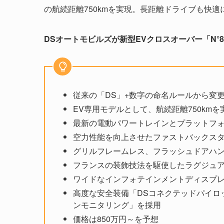
の航続距離750kmを実現。長距離ドライブも快
DSオートモビルズが新型EVクロスオーバー「N°
従来の「DS」+数字の命名ルールから変
EV専用モデルとして、航続距離750kmを
最新の電動パワートレインとプラットフ
空力性能を向上させたファストバックス
グリルフレームレス、フラッシュドアハ
フランスの装飾技法を駆使したラグジュ
ワイドなインフォテインメントディスプレイ、F
高度な安全装備「DSコネクテッドパイロ
ンモニタリング」を採用
価格は850万円～を予想