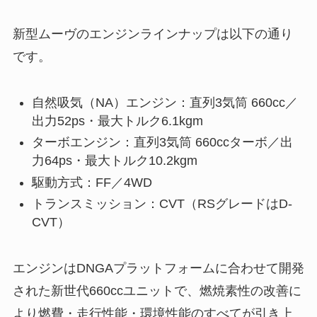
新型ムーヴのエンジンラインナップは以下の通り
です。
自然吸気（NA）エンジン：直列3気筒 660cc／
出力52ps・最大トルク6.1kgm
ターボエンジン：直列3気筒 660ccターボ／出
力64ps・最大トルク10.2kgm
駆動方式：FF／4WD
トランスミッション：CVT（RSグレードはD-
CVT）
エンジンはDNGAプラットフォームに合わせて開発
された新世代660ccユニットで、燃焼素性の改善に
より燃費・走行性能・環境性能のすべてが引き上