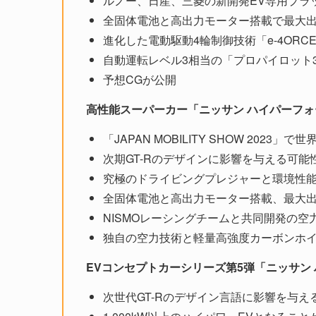
ルノー、日産、三菱の新開発EV専用プラッ
全固体電池と高出力モーター搭載で最大出力1
進化した電動駆動4輪制御技術「e-4ORC
自動運転レベル3相当の「プロパイロット3
予想CGが公開
高性能スーパーカー「ニッサン ハイパーフ
「JAPAN MOBILITY SHOW 2023」で
次期GT-Rのデザインに影響を与える可能
究極のドライビングプレジャーと環境性
全固体電池と高出力モーター搭載、最大出力1
NISMOレーシングチームと共同開発の空
独自の空力技術と軽量高強度カーボンホ
EVコンセプトカーシリーズ第5弾「ニッサン 
次世代GT-Rのデザイン言語に影響を与え