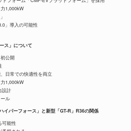
トフォーム「CMF-EVプラットフォーム」を採用
,000kW
E」
.0」導入の可能性
ォース」について
世界初公開
性
能、日常での快適性を両立
,000kW
力設計
イール
ハイパーフォース」と新型「GT-R」R36の関係
る可能性