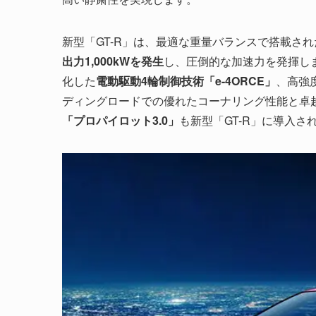
新型「GT-R」は、最適な重量バランスで搭載され
出力1,000kWを発生
し、圧倒的な加速力を発揮し
化した
電動駆動4輪制御技術「e-4ORCE」
、高強
ディングロードでの優れたコーナリング性能と卓
「プロパイロット3.0」
も新型「GT-R」に導入