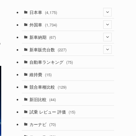
日本車
(4,175)
(1,321)
外国車
(1,734)
(330)
(274)
新車納期
(67)
の
(526)
(188)
(28)
新車販売台数
(227)
(600)
(242)
(8)
(21)
自動車ランキング
(75)
(357)
(165)
(12)
(10)
維持費
(15)
(328)
(85)
(7)
(11)
競合車種比較
(129)
(194)
(84)
(3)
(7)
新旧比較
(44)
(230)
(14)
(3)
(5)
試乗 レビュー 評価
(15)
(253)
(222)
(5)
(7)
カーナビ
(70)
(58)
(50)
(1)
(5)