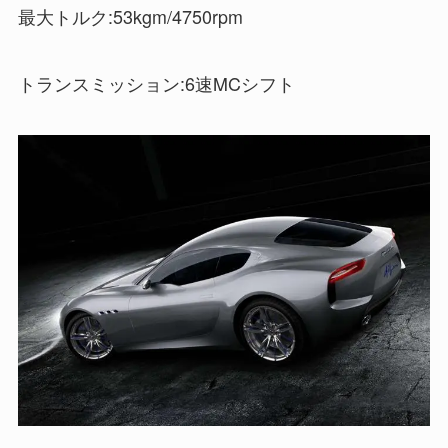
最大トルク:53kgm/4750rpm
トランスミッション:6速MCシフト