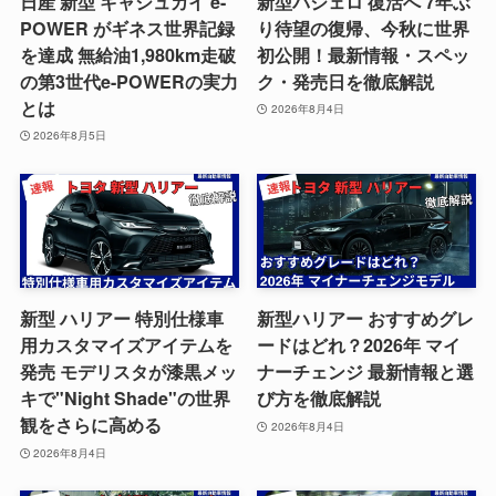
日産 新型 キャシュカイ e-
新型パジェロ 復活へ 7年ぶ
POWER がギネス世界記録
り待望の復帰、今秋に世界
を達成 無給油1,980km走破
初公開！最新情報・スペッ
の第3世代e-POWERの実力
ク・発売日を徹底解説
とは
2026年8月4日
2026年8月5日
新型 ハリアー 特別仕様車
新型ハリアー おすすめグレ
用カスタマイズアイテムを
ードはどれ？2026年 マイ
発売 モデリスタが漆黒メッ
ナーチェンジ 最新情報と選
キで"Night Shade"の世界
び方を徹底解説
観をさらに高める
2026年8月4日
2026年8月4日