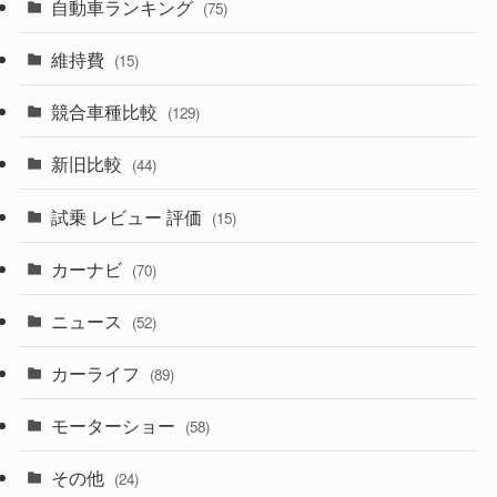
自動車ランキング
(21)
(75)
(356)
(165)
(12)
(10)
維持費
(15)
(328)
(85)
(7)
(11)
競合車種比較
(129)
(194)
(84)
(3)
(7)
新旧比較
(44)
(230)
(14)
(3)
(5)
試乗 レビュー 評価
(15)
(253)
(222)
(5)
(7)
カーナビ
(70)
(58)
(50)
(1)
(5)
ニュース
(52)
(43)
(28)
(8)
カーライフ
(27)
(6)
(89)
(1)
(9)
(26)
モーターショー
(58)
(15)
(57)
その他
(24)