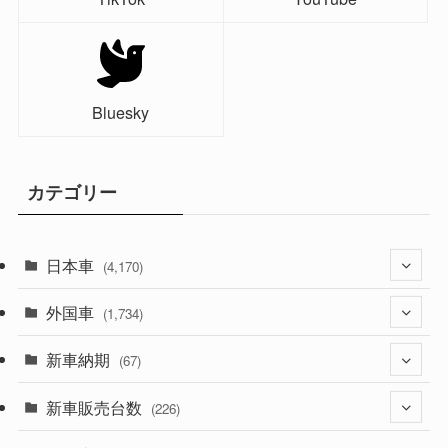
Bluesky
カテゴリー
日本車
(4,170)
外国車
(1,320)
(1,734)
(329)
新車納期
(274)
(67)
(525)
(188)
新車販売台数
(28)
(226)
(599)
(242)
(8)