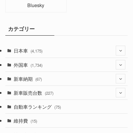
Bluesky
カテゴリー
日本車
(4,175)
外国車
(1,321)
(1,734)
(330)
新車納期
(274)
(67)
(526)
(188)
新車販売台数
(28)
(227)
(600)
(242)
(8)
自動車ランキング
(21)
(75)
(357)
(165)
(12)
(10)
維持費
(15)
(328)
(85)
(7)
(11)