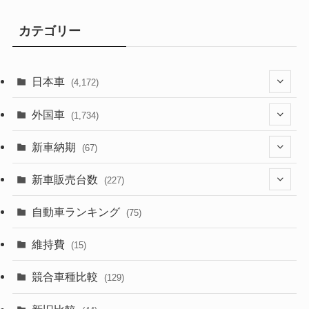
カテゴリー
日本車
(4,172)
(1,321)
外国車
(1,734)
(329)
(274)
新車納期
(67)
(525)
(188)
(28)
新車販売台数
(227)
(599)
(242)
(8)
(21)
自動車ランキング
(75)
(357)
(165)
(12)
(10)
維持費
(15)
(328)
(85)
(7)
(11)
競合車種比較
(129)
(194)
(84)
(3)
(7)