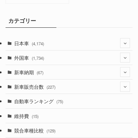
カテゴリー
日本車
(4,174)
外国車
(1,321)
(1,734)
(329)
新車納期
(274)
(67)
(526)
(188)
新車販売台数
(28)
(227)
(600)
(242)
(8)
自動車ランキング
(21)
(75)
(357)
(165)
(12)
(10)
維持費
(15)
(328)
(85)
(7)
(11)
競合車種比較
(129)
(194)
(84)