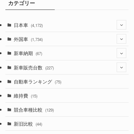
カテゴリー
日本車
(4,172)
外国車
(1,321)
(1,734)
(329)
新車納期
(274)
(67)
(525)
(188)
新車販売台数
(28)
(227)
(599)
(242)
(8)
自動車ランキング
(21)
(75)
(357)
(165)
(12)
(10)
維持費
(15)
(328)
(85)
(7)
(11)
競合車種比較
(129)
(194)
(84)
(3)
(7)
新旧比較
(44)
(230)
(14)
(3)
(5)