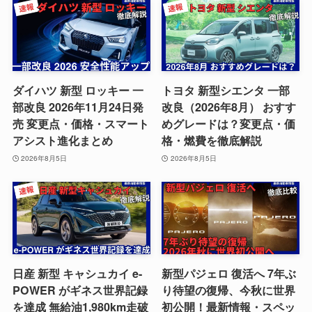
ダイハツ 新型 ロッキー 一
トヨタ 新型シエンタ 一部
部改良 2026年11月24日発
改良（2026年8月） おすす
売 変更点・価格・スマート
めグレードは？変更点・価
アシスト進化まとめ
格・燃費を徹底解説
2026年8月5日
2026年8月5日
日産 新型 キャシュカイ e-
新型パジェロ 復活へ 7年ぶ
POWER がギネス世界記録
り待望の復帰、今秋に世界
を達成 無給油1,980km走破
初公開！最新情報・スペッ