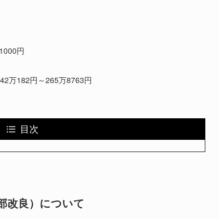
1000円
242万182円～265万8763円
目次
部改良）について