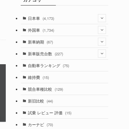
日本車
(4,173)
(1,321)
外国車
(1,734)
(329)
(274)
新車納期
(67)
(526)
(188)
(28)
新車販売台数
(227)
(599)
(242)
(8)
(21)
自動車ランキング
(75)
(357)
(165)
(12)
(10)
維持費
(15)
(328)
(85)
(7)
(11)
競合車種比較
(129)
(194)
(84)
(3)
(7)
新旧比較
(44)
(230)
(14)
(3)
(5)
試乗 レビュー 評価
(15)
(253)
(222)
(5)
(7)
カーナビ
(70)
(58)
(50)