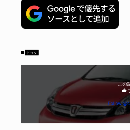
トヨタ
この
Follow @c