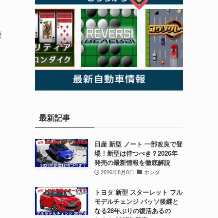
連
8
最新記事
日産 新型 ノート 一部改良で登
場！新型は待つべき？2026年
発売の最新情報を徹底解説
2026年8月8日
ホンダ
トヨタ 新型 スターレット フル
モデルチェンジ パッソ後継と
なる28年ぶりの復活あるの