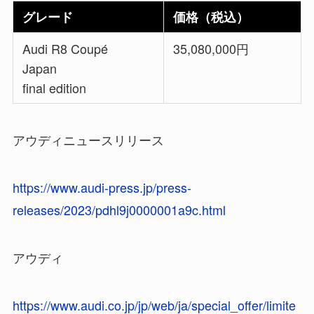
グレード
価格（税込）
Audi R8 Coupé
35,080,000円
Japan
final edition
アウディニュースリリース
https://www.audi-press.jp/press-
releases/2023/pdhl9j0000001a9c.html
アウディ
https://www.audi.co.jp/jp/web/ja/special_offer/limite