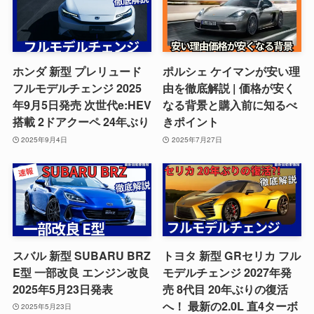
ホンダ 新型 プレリュード
ポルシェ ケイマンが安い理
フルモデルチェンジ 2025
由を徹底解説 | 価格が安く
年9月5日発売 次世代e:HEV
なる背景と購入前に知るべ
搭載 2ドアクーペ 24年ぶり
きポイント
2025年9月4日
2025年7月27日
スバル 新型 SUBARU BRZ
トヨタ 新型 GRセリカ フル
E型 一部改良 エンジン改良
モデルチェンジ 2027年発
2025年5月23日発表
売 8代目 20年ぶりの復活
へ！ 最新の2.0L 直4ターボ
2025年5月23日