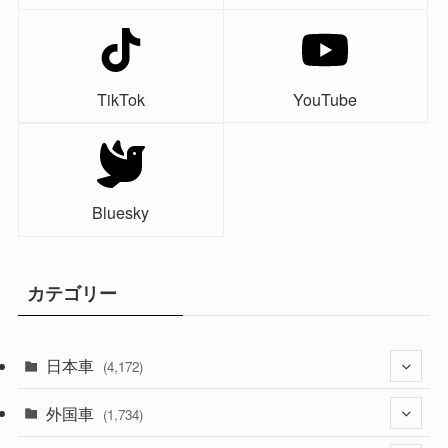
TikTok
YouTube
Bluesky
カテゴリー
日本車
(4,172)
外国車
(1,321)
(1,734)