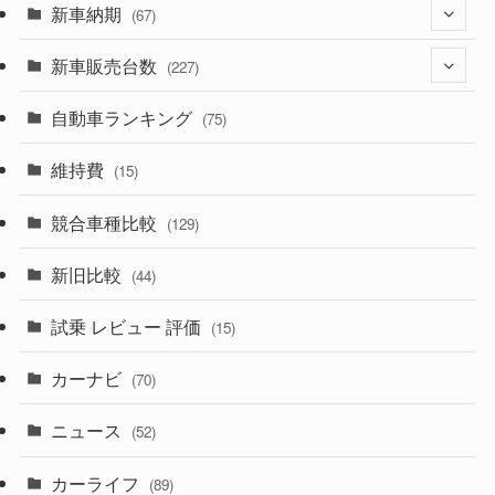
(329)
新車納期
(274)
(67)
(525)
(188)
新車販売台数
(28)
(227)
(599)
(242)
(8)
自動車ランキング
(21)
(75)
(357)
(165)
(12)
(10)
維持費
(15)
(328)
(85)
(7)
(11)
競合車種比較
(129)
(194)
(84)
(3)
(7)
新旧比較
(44)
(230)
(14)
(3)
(5)
試乗 レビュー 評価
(15)
(253)
(222)
(5)
(7)
カーナビ
(70)
(58)
(50)
(1)
(5)
ニュース
(52)
(43)
(28)
(8)
カーライフ
(27)
(6)
(89)
(1)