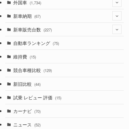
外国車
(1,321)
(1,734)
(329)
新車納期
(274)
(67)
(525)
(188)
新車販売台数
(28)
(227)
(599)
(242)
(8)
自動車ランキング
(21)
(75)
(357)
(165)
(12)
(10)
維持費
(15)
(328)
(85)
(7)
(11)
競合車種比較
(129)
(194)
(84)
(3)
(7)
新旧比較
(44)
(230)
(14)
(3)
(5)
試乗 レビュー 評価
(15)
(253)
(222)
(5)
(7)
カーナビ
(70)
(58)
(50)
(1)
(5)
ニュース
(52)
(43)
(28)
(8)