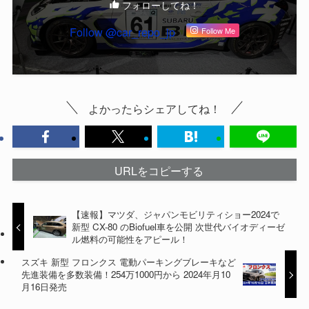
フォローしてね！
Follow @car_repo_jp
Follow Me
よかったらシェアしてね！
URLをコピーする
【速報】マツダ、ジャパンモビリティショー2024で
新型 CX-80 のBiofuel車を公開 次世代バイオディーゼ
ル燃料の可能性をアピール！
スズキ 新型 フロンクス 電動パーキングブレーキなど
先進装備を多数装備！254万1000円から 2024年月10
月16日発売