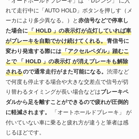
れて走行中に「AUTO HOLD」ボタンを押しす（メ
ーカにより多少異なる。）と
赤信号などで停車し
た場合に
「 HOLD 」の表示灯が点灯していれば車
がブレーキを自動でかけ続けてくれる。
青信号に
変わり発進する際には
「アクセルペダル」踏むこ
とで 「 HOLD 」の表示灯 が消えブレーキも解除
渋滞など
される
ので通常走行がまた可能になる。
で何度も停止する場合や大きな交差点で信号が切
り替わるタイミングが長い場合などは
ブレーキペ
ダルから足を離すことができるので疲れが圧倒的
「オートホールドブレーキ」 が
に軽減されます。
付いていない車に乗ると疲れ方が違うと筆者は感
じるほどです。