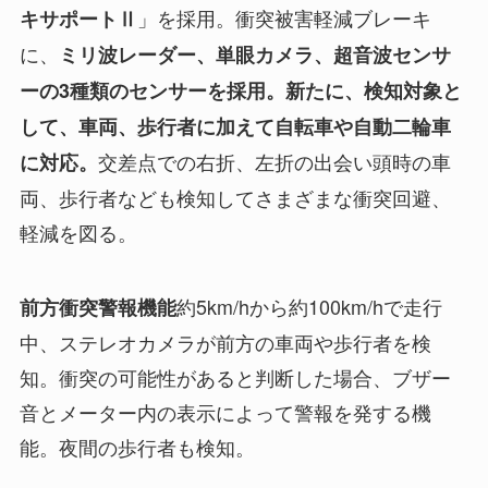
」を採用。衝突被害軽減ブレーキ
キサポートⅡ
に、
ミリ波レーダー、単眼カメラ、超音波センサ
ーの3種類のセンサーを採用。新たに、検知対象と
して、車両、歩行者に加えて自転車や自動二輪車
交差点での右折、左折の出会い頭時の車
に対応。
両、歩行者なども検知してさまざまな衝突回避、
軽減を図る。
約5km/hから約100km/hで走行
前方衝突警報機能
中、ステレオカメラが前方の車両や歩行者を検
知。衝突の可能性があると判断した場合、ブザー
音とメーター内の表示によって警報を発する機
能。夜間の歩行者も検知。