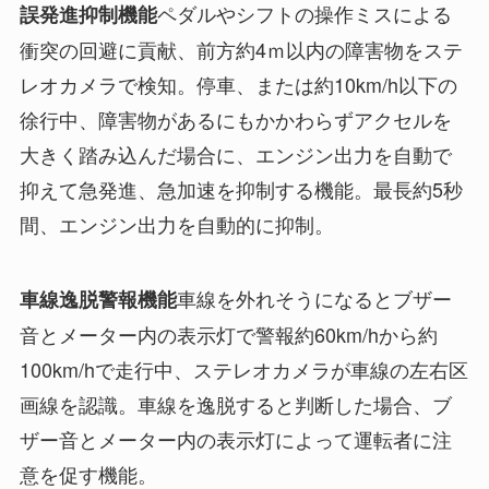
ペダルやシフトの操作ミスによる
誤発進抑制機能
衝突の回避に貢献、前方約4ｍ以内の障害物をステ
レオカメラで検知。停車、または約10km/h以下の
徐行中、障害物があるにもかかわらずアクセルを
大きく踏み込んだ場合に、エンジン出力を自動で
抑えて急発進、急加速を抑制する機能。最長約5秒
間、エンジン出力を自動的に抑制。
車線を外れそうになるとブザー
車線逸脱警報機能
音とメーター内の表示灯で警報約60km/hから約
100km/hで走行中、ステレオカメラが車線の左右区
画線を認識。車線を逸脱すると判断した場合、ブ
ザー音とメーター内の表示灯によって運転者に注
意を促す機能。