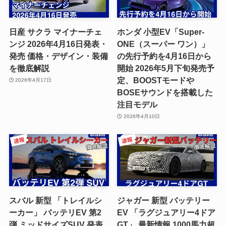
日産 サクラ マイナーチェ
ホンダ 小型EV「Super-
ンジ 2026年4月16日発表・
ONE（スーパー ワン）」
発売 価格・デザイン・装備
の先行予約を4月16日から
を徹底解説
開始 2026年5月下旬発売予
定、BOOSTモードや
2026年4月17日
BOSEサウンドを搭載した
注目モデル
2026年4月10日
スバル 新型 「トレイルシ
ジャガー 新型 バッテリー
ーカー」 バッテリEV 第2
EV 「ラグジュアリー4ドア
弾 ミッドサイズSUV 発表
GT」 最新情報 1000馬力超