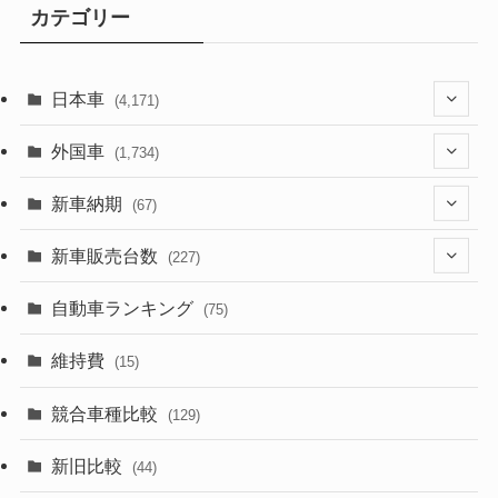
カテゴリー
日本車
(4,171)
(1,321)
外国車
(1,734)
(329)
(274)
新車納期
(67)
(525)
(188)
(28)
新車販売台数
(227)
(599)
(242)
(8)
(21)
自動車ランキング
(75)
(356)
(165)
(12)
(10)
維持費
(15)
(328)
(85)
(7)
(11)
競合車種比較
(129)
(194)
(84)
(3)
(7)
新旧比較
(44)
(230)
(14)
(3)
(5)