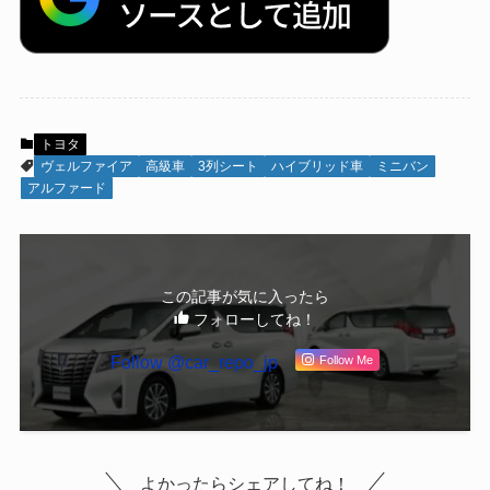
トヨタ
ヴェルファイア
高級車
3列シート
ハイブリッド車
ミニバン
アルファード
この記事が気に入ったら
フォローしてね！
Follow @car_repo_jp
Follow Me
よかったらシェアしてね！