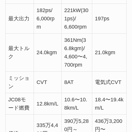
182ps/
221kW(30
最大出力
6,000rp
1ps)/
197ps
m
6,600rpm
361Nm(3
最大トル
6.8kgm)/
24.0kgm
21.0kgm
ク
4,600〜4,
700rpm
ミッショ
CVT
8AT
電気式CVT
ン
JC08モ
10.6〜10.
18.4〜19.4k
12.8km/L
ード燃費
8km/L
m/L
390万5,28
436万3,200
335万4,4
0円～
円〜