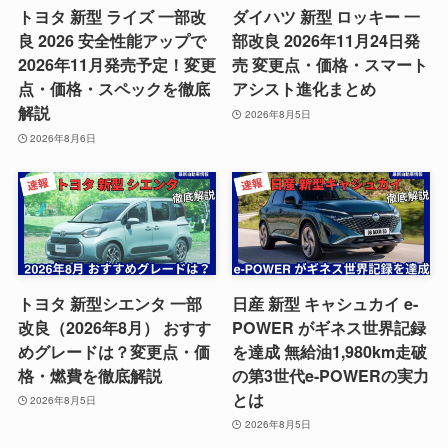
トヨタ 新型 ライズ 一部改
ダイハツ 新型 ロッキー 一
良 2026 安全性能アップで
部改良 2026年11月24日発
2026年11月発売予定！変更
売 変更点・価格・スマート
点・価格・スペックを徹底
アシスト進化まとめ
解説
2026年8月5日
2026年8月6日
トヨタ 新型シエンタ 一部
日産 新型 キャシュカイ e-
改良（2026年8月） おすす
POWER がギネス世界記録
めグレードは？変更点・価
を達成 無給油1,980km走破
格・燃費を徹底解説
の第3世代e-POWERの実力
とは
2026年8月5日
2026年8月5日