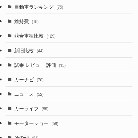
(599)
(242)
(8)
自動車ランキング
(21)
(75)
(356)
(165)
(12)
(10)
維持費
(15)
(328)
(85)
(7)
(11)
競合車種比較
(129)
(194)
(84)
(3)
(7)
新旧比較
(44)
(230)
(14)
(3)
(5)
試乗 レビュー 評価
(15)
(253)
(222)
(5)
(7)
カーナビ
(70)
(58)
(50)
(1)
(5)
ニュース
(52)
(43)
(28)
(8)
カーライフ
(27)
(6)
(89)
(1)
(9)
(26)
モーターショー
(58)
(15)
(57)
その他
(24)