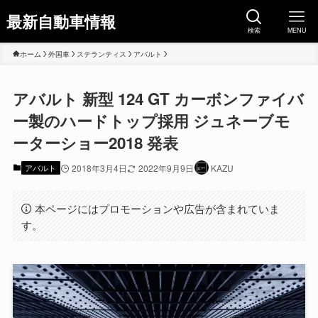
最新自動車情報
検索
MENU
ホーム
外国車
ステランティス
アバルト
アバルト 新型 124 GT カーボンファイバ
ー製のハードトップ採用 ジュネーブモ
ーターショー2018 発表
アバルト
2018年3月4日
2022年9月9日
KAZU
本ページにはプロモーションや広告が含まれていま
す。