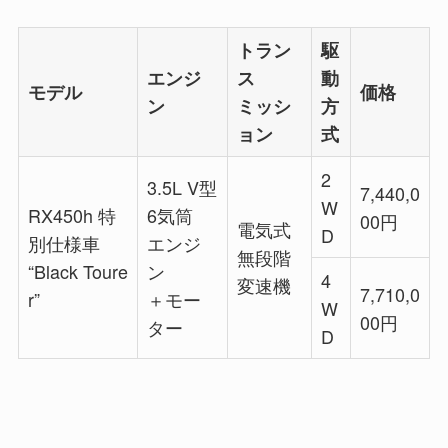
トラン
駆
エンジ
ス
動
モデル
価格
ン
ミッシ
方
ョン
式
2
3.5L V型
7,440,0
W
RX450h 特
6気筒
00
円
電気式
D
別仕様車
エンジ
無段階
“Black Toure
ン
4
変速機
7,710,0
r”
＋モー
W
00
円
ター
D