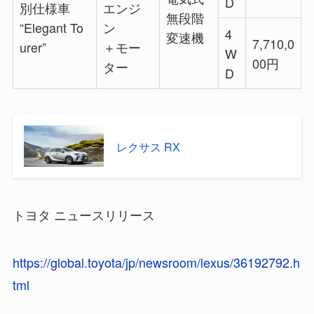
D
別仕様車
エンジ
無段階
“Elegant To
ン
4
変速機
7,710,0
urer”
＋モー
W
00
円
ター
D
レクサス RX
トヨタ ニュースリリース
https://global.toyota/jp/newsroom/lexus/36192792.h
tml