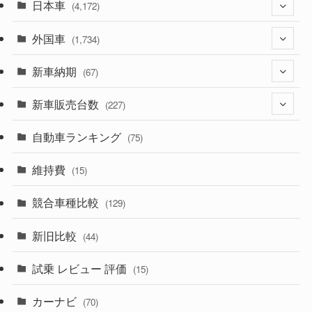
日本車
(4,172)
外国車
(1,321)
(1,734)
(329)
新車納期
(274)
(67)
(525)
(188)
新車販売台数
(28)
(227)
(599)
(242)
(8)
自動車ランキング
(21)
(75)
(357)
(165)
(12)
(10)
維持費
(15)
(328)
(85)
(7)
(11)
競合車種比較
(129)
(194)
(84)
(3)
(7)
新旧比較
(44)
(230)
(14)
(3)
(5)
試乗 レビュー 評価
(15)
(253)
(222)
(5)
(7)
カーナビ
(70)
(58)
(50)
(1)