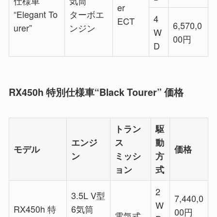
仕様車
気筒
er
“Elegant To
ターボエ
4
ECT
6,570,0
urer”
ンジン
W
00
円
D
RX450h 特別仕様車“Black Tourer” 価格
トラン
駆
エンジ
ス
動
モデル
価格
ン
ミッシ
方
ョン
式
2
3.5L V型
7,440,0
W
RX450h 特
6気筒
00
円
電気式