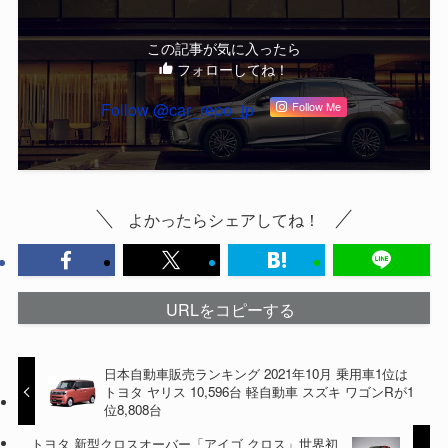
この記事が気に入ったら
フォローしてね！
Follow @car_repo_jp
Follow Me
よかったらシェアしてね！
URLをコピーする
日本自動車販売ランキング 2021年10月 乗用車1位は
トヨタ ヤリス 10,596台 軽自動車 スズキ ワゴンRが1
位8,808台
トヨタ 新型クロスオーバー「アイゴ クロス」世界初