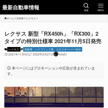
最新自動車情報
検索
MENU
ホーム
日本車
レクサス
レクサス 新型「RX450h」「RX300」2
タイプの特別仕様車 2021年11月5日発売
レクサス
高級車
ハイブリッド車
クロスオーバー SUV
2021年11月5日
2022年3月27日
KAZU
本ページにはプロモーションや広告が含まれていま
す。