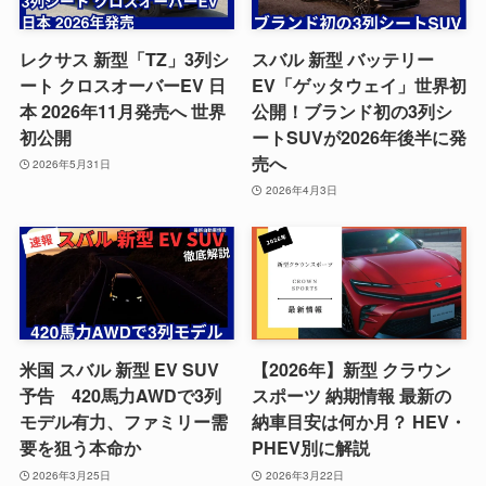
レクサス 新型「TZ」3列シ
スバル 新型 バッテリー
ート クロスオーバーEV 日
EV「ゲッタウェイ」世界初
本 2026年11月発売へ 世界
公開！ブランド初の3列シ
初公開
ートSUVが2026年後半に発
売へ
2026年5月31日
2026年4月3日
米国 スバル 新型 EV SUV
【2026年】新型 クラウン
予告 420馬力AWDで3列
スポーツ 納期情報 最新の
モデル有力、ファミリー需
納車目安は何か月？ HEV・
要を狙う本命か
PHEV別に解説
2026年3月25日
2026年3月22日