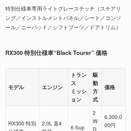
特別仕様車専用ライトグレーステッチ（ステアリ
ング／インストルメントパネル／シート／コンソ
ール／ニーパッド／シフトブーツ／ドアトリム）
RX300 特別仕様車“Black Tourer” 価格
トラン
駆
ス
動
モデル
エンジン
価格
ミッシ
方
ョン
式
2
6,300,0
W
RX300 特別
2.0L 直4
00
円
6 Sup
D