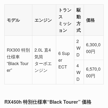
トラン
駆
ス
動
モデル
エンジン
価格
ミッシ
方
ョン
式
2
6,300,0
W
RX300 特別
2.0L 直4
00
円
6 Sup
D
仕様車
気筒
er
“Black Tour
ターボエ
4
ECT
6,570,0
er”
ンジン
W
00
円
D
RX450h 特別仕様車“Black Tourer” 価格