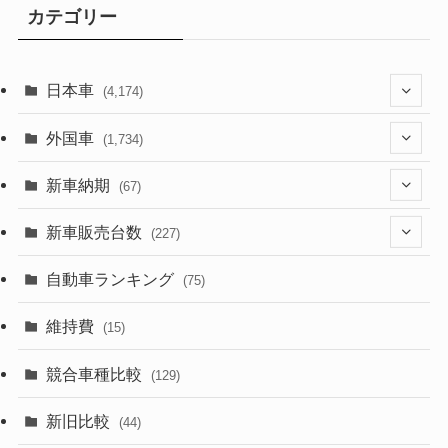
カテゴリー
日本車
(4,174)
(1,321)
外国車
(1,734)
(329)
(274)
新車納期
(67)
(526)
(188)
(28)
新車販売台数
(227)
(600)
(242)
(8)
(21)
自動車ランキング
(75)
(357)
(165)
(12)
(10)
維持費
(15)
(328)
(85)
(7)
(11)
競合車種比較
(129)
(194)
(84)
(3)
(7)
新旧比較
(44)
(230)
(14)
(3)