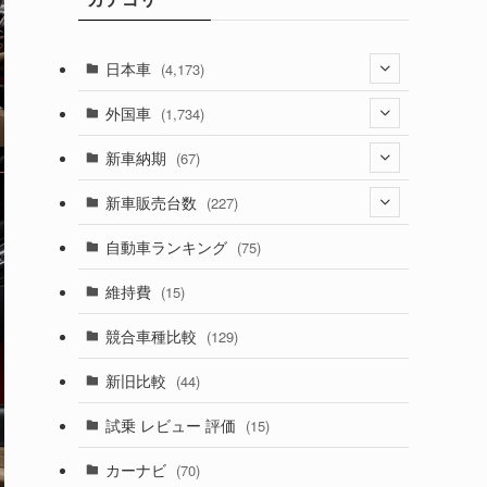
日本車
(4,173)
(1,321)
外国車
(1,734)
(329)
(274)
新車納期
(67)
(526)
(188)
(28)
新車販売台数
(227)
(599)
(242)
(8)
(21)
自動車ランキング
(75)
(357)
(165)
(12)
(10)
維持費
(15)
(328)
(85)
(7)
(11)
競合車種比較
(129)
(194)
(84)
(3)
(7)
新旧比較
(44)
(230)
(14)
(3)
(5)
試乗 レビュー 評価
(15)
(253)
(222)
(5)
(7)
カーナビ
(70)
(58)
(50)