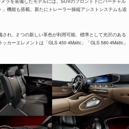
カメラを装備したモデルには、SUVのフロント下にバーチャル
ト」機能も搭載。新たにトレーラー操縦アシストシステムも追
装備され、2 つの新しい革色が利用可能、標準として光沢のある
メントは「GLS 450 4Matic」「GLS 580 4Matic」