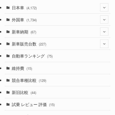
日本車
(4,172)
外国車
(1,321)
(1,734)
(329)
新車納期
(274)
(67)
(525)
(188)
新車販売台数
(28)
(227)
(599)
(242)
(8)
自動車ランキング
(21)
(75)
(357)
(165)
(12)
(10)
維持費
(15)
(328)
(85)
(7)
(11)
競合車種比較
(129)
(194)
(84)
(3)
(7)
新旧比較
(44)
(230)
(14)
(3)
(5)
試乗 レビュー 評価
(15)
(253)
(222)
(5)
(7)