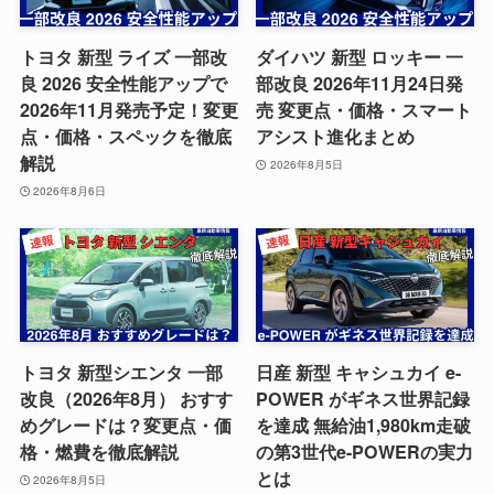
トヨタ 新型 ライズ 一部改
ダイハツ 新型 ロッキー 一
良 2026 安全性能アップで
部改良 2026年11月24日発
2026年11月発売予定！変更
売 変更点・価格・スマート
点・価格・スペックを徹底
アシスト進化まとめ
解説
2026年8月5日
2026年8月6日
トヨタ 新型シエンタ 一部
日産 新型 キャシュカイ e-
改良（2026年8月） おすす
POWER がギネス世界記録
めグレードは？変更点・価
を達成 無給油1,980km走破
格・燃費を徹底解説
の第3世代e-POWERの実力
とは
2026年8月5日