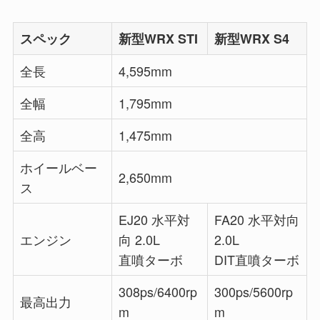
スペック
新型WRX STI
新型WRX S4
全長
4,595mm
全幅
1,795mm
全高
1,475mm
ホイールベー
2,650mm
ス
EJ20 水平対
FA20 水平対向
エンジン
向 2.0L
2.0L
直噴ターボ
DIT直噴ターボ
308ps/6400rp
300ps/5600rp
最高出力
m
m