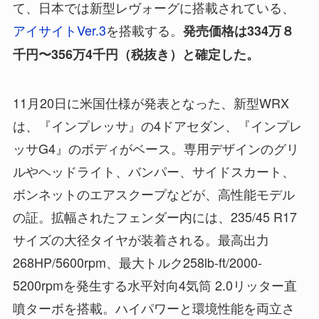
て、日本では新型レヴォーグに搭載されている、
アイサイトVer.3
を搭載する。
発売価格は334万８
千円〜356万4千円（税抜き）と確定した。
11月20日に米国仕様が発表となった、新型WRX
は、『インプレッサ』の4ドアセダン、『インプレ
ッサG4』のボディがベース。専用デザインのグリ
ルやヘッドライト、バンパー、サイドスカート、
ボンネットのエアスクープなどが、高性能モデル
の証。拡幅されたフェンダー内には、235/45 R17
サイズの大径タイヤが装着される。最高出力
268HP/5600rpm、最大トルク258lb-ft/2000-
5200rpmを発生する水平対向4気筒 2.0リッター直
噴ターボを搭載。ハイパワーと環境性能を両立さ