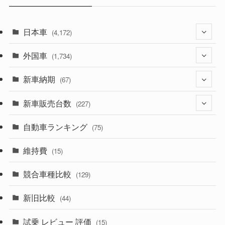
日本車
(4,172)
外国車
(1,321)
(1,734)
(329)
新車納期
(274)
(67)
(525)
(188)
新車販売台数
(28)
(227)
(599)
(242)
(8)
自動車ランキング
(21)
(75)
(357)
(165)
(12)
(10)
維持費
(15)
(328)
(85)
(7)
(11)
競合車種比較
(129)
(194)
(84)
(3)
(7)
新旧比較
(44)
(230)
(14)
(3)
(5)
試乗 レビュー 評価
(15)