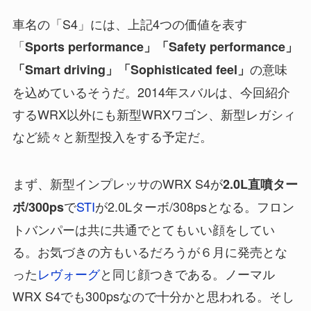
車名の「S4」には、上記4つの価値を表す
「
Sports performance」「Safety performance」
の意味
「Smart driving」「Sophisticated feel」
を込めているそうだ。2014年スバルは、今回紹介
するWRX以外にも新型WRXワゴン、新型レガシィ
など続々と新型投入をする予定だ。
まず、新型インプレッサのWRX S4が
2.0L直噴ター
で
STI
が2.0Lターボ/308psとなる。フロン
ボ/300ps
トバンパーは共に共通でとてもいい顔をしてい
る。お気づきの方もいるだろうが６月に発売とな
った
レヴォーグ
と同じ顔つきである。ノーマル
WRX S4でも300psなので十分かと思われる。そし