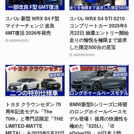
スバル 新型 WRX S4 F型
スバル WRX S4 STI S210
マイナーチェンジ 改良
コンプリートカー 2025年5
6MT復活 2026年発売
月22日 抽選エントリー開始
走りの愉悦を極限まで追求
2025年6月2日
した限定500台の至宝
2025年5月24日
トヨタ クラウンセダン 70
BMW新型5シリーズに待望
周年記念モデル「The
のロングホイールベースモ
70th」と専門店限定「THE
デル登場！ 後席の快適性を
LIMITED-MATTE
極めた「525Li」「i5
METAL」を2025年5月22日
eDrive35L」が日本上陸