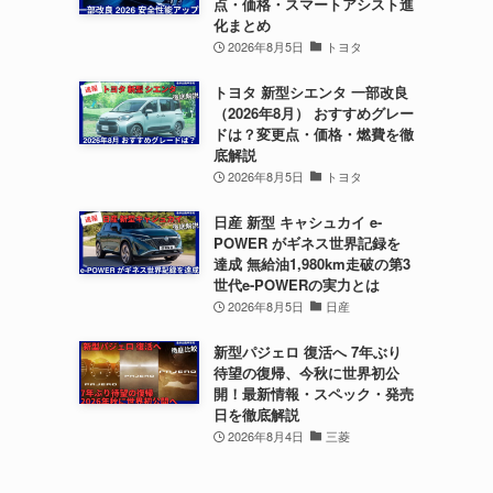
点・価格・スマートアシスト進
化まとめ
2026年8月5日
トヨタ
トヨタ 新型シエンタ 一部改良
（2026年8月） おすすめグレー
ドは？変更点・価格・燃費を徹
底解説
2026年8月5日
トヨタ
日産 新型 キャシュカイ e-
POWER がギネス世界記録を
達成 無給油1,980km走破の第3
世代e-POWERの実力とは
2026年8月5日
日産
新型パジェロ 復活へ 7年ぶり
待望の復帰、今秋に世界初公
開！最新情報・スペック・発売
日を徹底解説
2026年8月4日
三菱