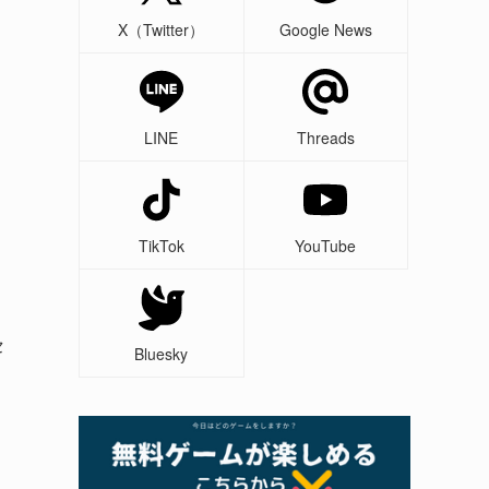
X（Twitter）
Google News
LINE
Threads
TikTok
YouTube
セ
Bluesky