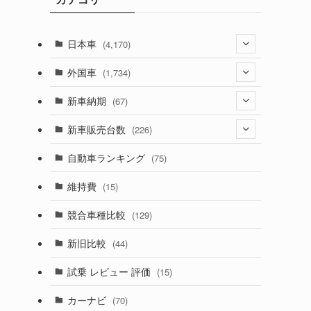
日本車
(4,170)
(1,320)
外国車
(1,734)
(329)
(274)
新車納期
(67)
(525)
(188)
(28)
新車販売台数
(226)
(599)
(242)
(8)
(21)
自動車ランキング
(75)
(356)
(165)
(12)
(10)
維持費
(15)
(328)
(85)
(7)
(11)
競合車種比較
(129)
(194)
(84)
(3)
(7)
新旧比較
(44)
(230)
(14)
(3)
(5)
試乗 レビュー 評価
(15)
(253)
(222)
(5)
(7)
カーナビ
(70)
(58)
(50)