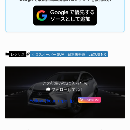
レクサス
クロスオーバー SUV
日本未発売
LEXUS NX
この記事が気に入ったら
フォローしてね！
Follow @car_repo_jp
Follow Me