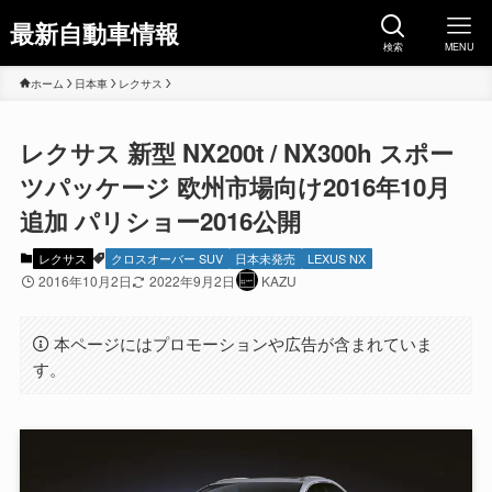
最新自動車情報
検索
MENU
ホーム
日本車
レクサス
レクサス 新型 NX200t / NX300h スポー
ツパッケージ 欧州市場向け2016年10月
追加 パリショー2016公開
レクサス
クロスオーバー SUV
日本未発売
LEXUS NX
2016年10月2日
2022年9月2日
KAZU
本ページにはプロモーションや広告が含まれていま
す。