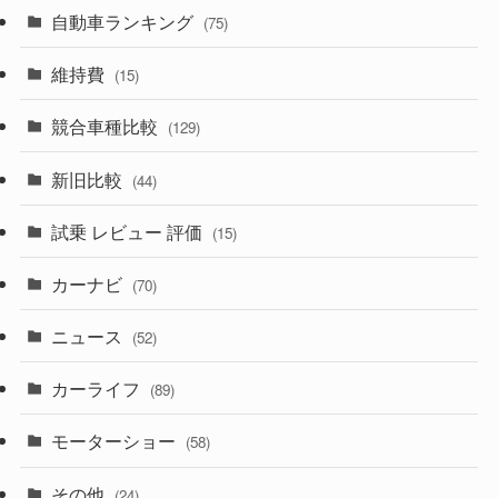
(600)
(242)
(8)
自動車ランキング
(21)
(75)
(357)
(165)
(12)
(10)
維持費
(15)
(328)
(85)
(7)
(11)
競合車種比較
(129)
(194)
(84)
(3)
(7)
新旧比較
(44)
(230)
(14)
(3)
(5)
試乗 レビュー 評価
(15)
(253)
(222)
(5)
(7)
カーナビ
(70)
(58)
(50)
(1)
(5)
ニュース
(52)
(43)
(28)
(8)
カーライフ
(27)
(6)
(89)
(1)
(9)
(26)
モーターショー
(58)
(15)
(57)
その他
(24)