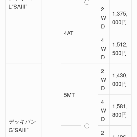
〇
L“SAIII”
2
1,375,
W
000円
D
4AT
4
1,512,
W
500円
D
2
1,430,
W
000円
D
5MT
4
1,581,
W
800円
D
デッキバン
〇
G“SAIII”
2
1,496,