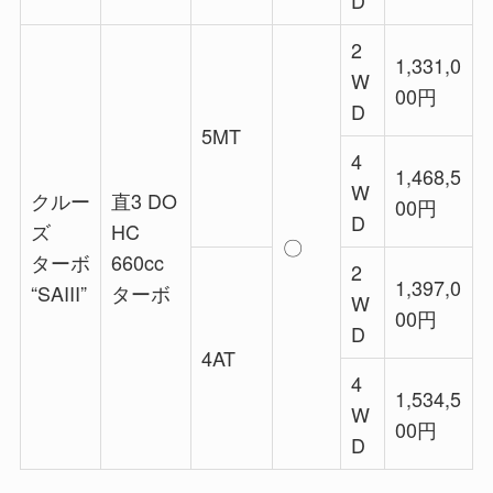
D
2
1,331,0
W
00円
D
5MT
4
1,468,5
W
クルー
直3 DO
00円
D
ズ
HC
〇
ターボ
660cc
2
1,397,0
“SAIII”
ターボ
W
00円
D
4AT
4
1,534,5
W
00円
D