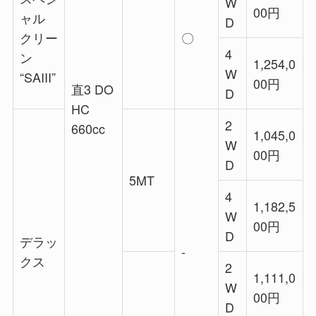
W
00円
ャル
D
クリー
〇
4
ン
1,254,0
W
“SAIII”
00円
直3 DO
D
HC
2
660cc
1,045,0
W
00円
D
5MT
4
1,182,5
W
00円
D
デラッ
‐
クス
2
1,111,0
W
00円
D