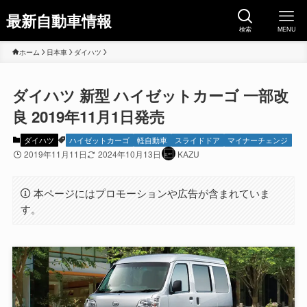
最新自動車情報
検索
MENU
ホーム
日本車
ダイハツ
ダイハツ 新型 ハイゼットカーゴ 一部改
良 2019年11月1日発売
ダイハツ
ハイゼットカーゴ
軽自動車
スライドドア
マイナーチェンジ
2019年11月11日
2024年10月13日
KAZU
本ページにはプロモーションや広告が含まれていま
す。