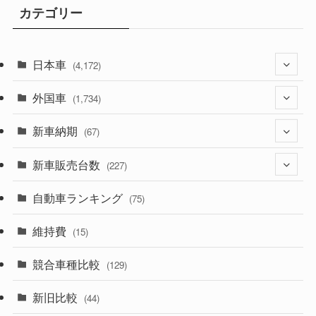
カテゴリー
日本車
(4,172)
外国車
(1,321)
(1,734)
(329)
新車納期
(274)
(67)
(525)
(188)
新車販売台数
(28)
(227)
(599)
(242)
(8)
自動車ランキング
(21)
(75)
(357)
(165)
(12)
(10)
維持費
(15)
(328)
(85)
(7)
(11)
競合車種比較
(129)
(194)
(84)
(3)
(7)
新旧比較
(44)
(230)
(14)
(3)