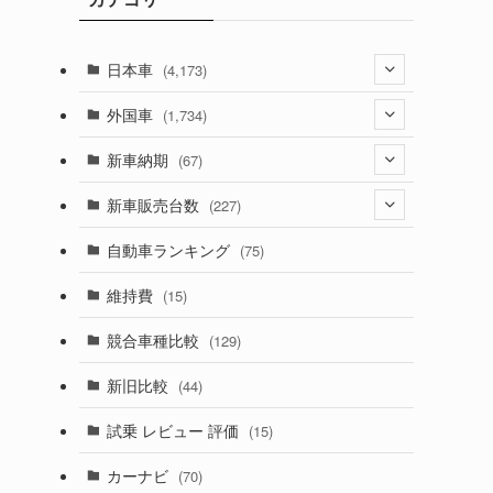
日本車
(4,173)
(1,321)
外国車
(1,734)
(329)
(274)
新車納期
(67)
(526)
(188)
(28)
新車販売台数
(227)
(599)
(242)
(8)
(21)
自動車ランキング
(75)
(357)
(165)
(12)
(10)
維持費
(15)
(328)
(85)
(7)
(11)
競合車種比較
(129)
(194)
(84)
(3)
(7)
新旧比較
(44)
(230)
(14)
(3)
(5)
試乗 レビュー 評価
(15)
(253)
(222)
(5)
(7)
カーナビ
(70)
(58)
(50)