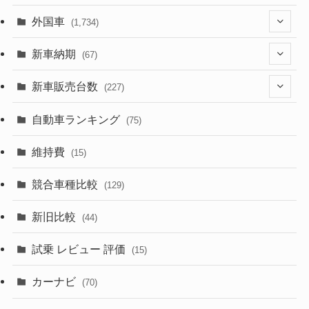
(1,321)
外国車
(1,734)
(329)
(274)
新車納期
(67)
(526)
(188)
(28)
新車販売台数
(227)
(599)
(242)
(8)
(21)
自動車ランキング
(75)
(357)
(165)
(12)
(10)
維持費
(15)
(328)
(85)
(7)
(11)
競合車種比較
(129)
(194)
(84)
(3)
(7)
新旧比較
(44)
(230)
(14)
(3)
(5)
試乗 レビュー 評価
(15)
(253)
(222)
(5)
(7)
カーナビ
(70)
(58)
(50)
(1)
(5)