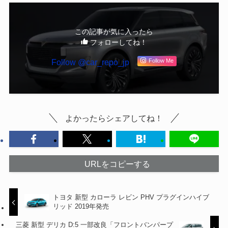
この記事が気に入ったら
フォローしてね！
Follow @car_repo_jp
Follow Me
よかったらシェアしてね！
URLをコピーする
トヨタ 新型 カローラ レビン PHV プラグインハイブ
リッド 2019年発売
三菱 新型 デリカ D:5 一部改良「フロントバンパープ