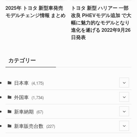
2025年 トヨタ 新型車発売
トヨタ 新型 ハリアー 一部
モデルチェンジ情報 まとめ
改良 PHEVモデル追加 で大
幅に魅力的なモデルとなり
進化を遂げる 2022年9月26
日発表
カテゴリー
日本車
(4,175)
外国車
(1,321)
(1,734)
(330)
新車納期
(274)
(67)
(526)
(188)
新車販売台数
(28)
(227)
(600)
(242)