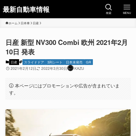
最新自動車情報
検索
MENU
ホーム
日本車
日産
日産 新型 NV300 Combi 欧州 2021年2月
10日 発表
日産
スライドドア
3列シート
日本未発売
GR
2021年2月12日
2022年3月30日
KAZU
本ページにはプロモーションや広告が含まれていま
す。