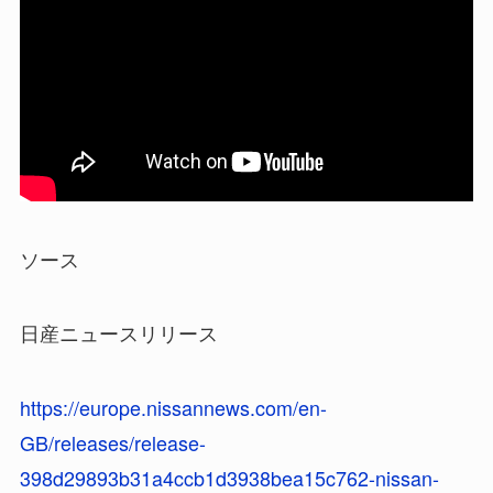
ソース
日産ニュースリリース
https://europe.nissannews.com/en-
GB/releases/release-
398d29893b31a4ccb1d3938bea15c762-nissan-