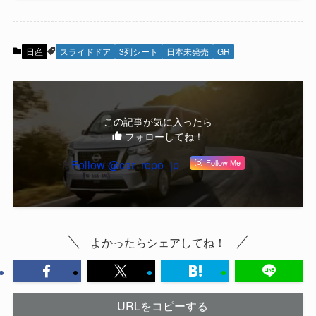
日産
スライドドア
3列シート
日本未発売
GR
この記事が気に入ったら
フォローしてね！
Follow @car_repo_jp
Follow Me
よかったらシェアしてね！
URLをコピーする