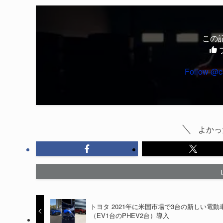
この
Follow @c
よかっ
トヨタ 2021年に米国市場で3台の新しい電動
（EV1台のPHEV2台）導入