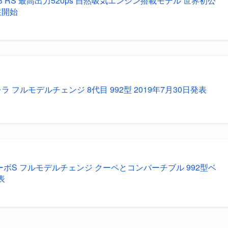
GT3 RS 最高出力520ps 自然吸気エンジン搭載モデル 世界初公
注開始
レラ フルモデルチェンジ 8代目 992型 2019年7月30日発表
ターボS フルモデルチェンジ クーペとコンバーチブル 992型ベ
表