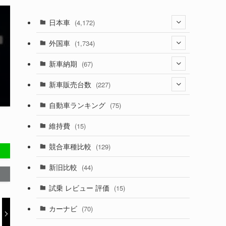
日本車
(4,172)
(1,321)
外国車
(1,734)
(329)
(274)
新車納期
(67)
(525)
(188)
(28)
新車販売台数
(227)
(599)
(242)
(8)
(21)
自動車ランキング
(75)
(357)
(165)
(12)
(10)
維持費
(15)
(328)
(85)
(7)
(11)
競合車種比較
(129)
(194)
(84)
(3)
(7)
新旧比較
(44)
(230)
(14)
(3)
(5)
試乗 レビュー 評価
(15)
(253)
(222)
(5)
(7)
カーナビ
(70)
(58)
(50)
(1)
(5)