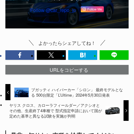
Follow @car_repo_jp
Follow Me
よかったらシェアしてね！
URLをコピーする
ブガッティ ハイパーカー「シロン」 最終モデルとな
る 500台限定「L’Ultime」2024年5月30日発表
ヤリス クロス、カローラフィールダー／アクシオと
その他、生産終了4車種で 型式指定申請において国が
定めた基準と異なる試験を実施が判明