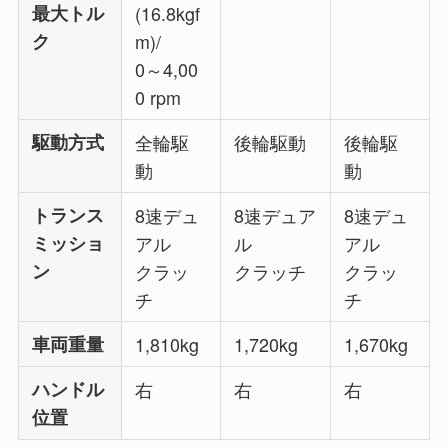
最大トル
(16.8kgf
ク
m)/
0～4,00
0 rpm
駆動方式
全輪駆
後輪駆動
後輪駆
動
動
トランス
8速デュ
8速デュア
8速デュ
ミッショ
アル
ル
アル
ン
クラッ
クラッチ
クラッ
チ
チ
車両重量
1,810kg
1,720kg
1,670kg
ハンドル
右
右
右
位置