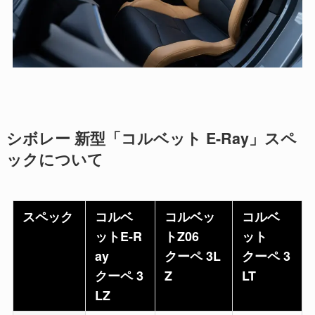
シボレー 新型「コルベット E-Ray」スペ
ックについて
スペック
コルベ
コルベッ
コルベ
ットE-R
トZ06
ット
ay
クーペ 3L
クーペ 3
クーペ 3
Z
LT
LZ