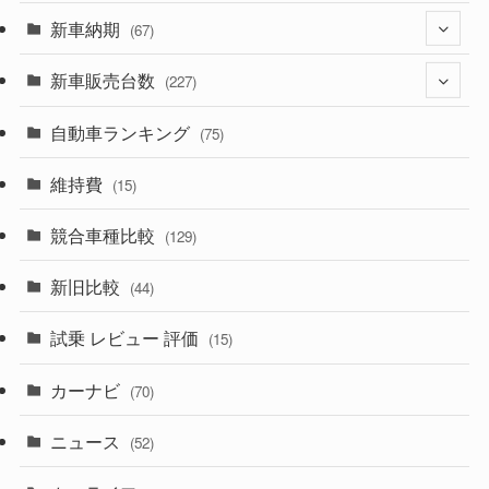
(330)
新車納期
(274)
(67)
(526)
(188)
新車販売台数
(28)
(227)
(600)
(242)
(8)
自動車ランキング
(21)
(75)
(357)
(165)
(12)
(10)
維持費
(15)
(328)
(85)
(7)
(11)
競合車種比較
(129)
(194)
(84)
(3)
(7)
新旧比較
(44)
(230)
(14)
(3)
(5)
試乗 レビュー 評価
(15)
(253)
(222)
(5)
(7)
カーナビ
(70)
(58)
(50)
(1)
(5)
ニュース
(52)
(43)
(28)
(8)