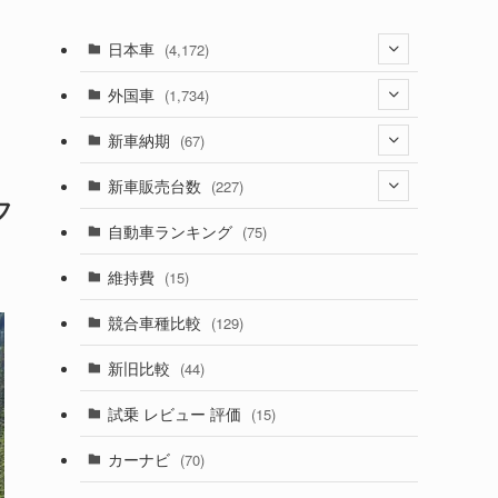
日本車
(4,172)
(1,321)
外国車
(1,734)
(329)
(274)
新車納期
(67)
(525)
(188)
(28)
新車販売台数
(227)
フ
(599)
(242)
(8)
(21)
自動車ランキング
(75)
(357)
(165)
(12)
(10)
維持費
(15)
(328)
(85)
(7)
(11)
競合車種比較
(129)
(194)
(84)
(3)
(7)
新旧比較
(44)
(230)
(14)
(3)
(5)
試乗 レビュー 評価
(15)
(253)
(222)
(5)
(7)
カーナビ
(70)
(58)
(50)
(1)
(5)