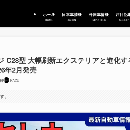
ホーム
日本車情報
外国車情報
注目記
HOME
JAPAN
IMPORTED
SCOOP
ジ C28型 大幅刷新エクステリアと進化す
026年2月発売
3日
KAZU
ます。