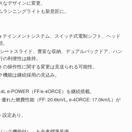
スなデザインに変更。
イムランニングライトも新意匠に。
フォテインメントシステム、スイッチ式電制シフト、ヘッド
続。
3列目シートスライド、豊富な収納、デュアルバックドア、ハン
行の利便性は維持。
トの操作性に関する変更は見送られる可能性。
ク機能は継続採用の見込み。
4L e-POWER（FF/e-4ORCE）を継続搭載。
費性能（FF: 20.6km/L, e-4ORCE: 17.0km/L）が
セント設定あり。
リンク機能付）」を全車標準装備。