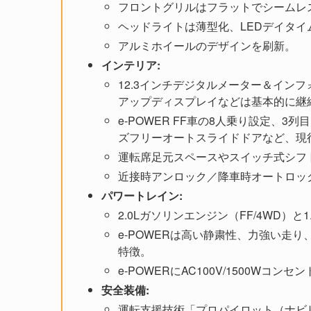
フロントグリルはフラットでシームレ
ヘッドライトは薄型化、LEDデイタ
アルミホイールのデザインを刷新。
インテリア:
12.3インチデジタルメーター＆イン
アップディスプレイなどは基本的に継
e-POWER FF車の8人乗り設定、
ズフリーオートスライドドアなど、現
運転席足元スペースやスイッチ式シフ
近接時アンロック／降車時オートロッ
パワートレイン:
2.0Lガソリンエンジン（FF/4WD）と1.
e-POWERは高い静粛性、力強い走り、優れた燃
特徴。
e-POWERにAC100V/1500Wコン
安全装備:
運転支援技術「プロパイロット（ナビ