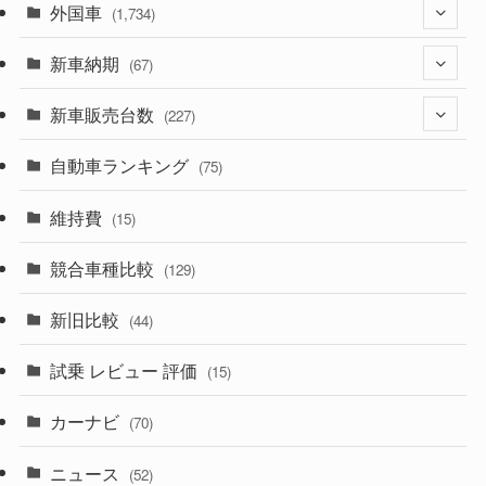
外国車
(1,322)
(1,734)
(330)
新車納期
(274)
(67)
(526)
(188)
新車販売台数
(28)
(227)
(600)
(242)
(8)
自動車ランキング
(21)
(75)
(357)
(165)
(12)
(10)
維持費
(15)
(328)
(85)
(7)
(11)
競合車種比較
(129)
(194)
(84)
(3)
(7)
新旧比較
(44)
(230)
(14)
(3)
(5)
試乗 レビュー 評価
(15)
(253)
(222)
(5)
(7)
カーナビ
(70)
(58)
(50)
(1)
(5)
ニュース
(52)
(43)
(28)