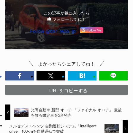
この記事が気に入ったら
フォローしてね！
Follow @car_repo_jp
Follow Me
よかったらシェアしてね！
URLをコピーする
光岡自動車 新型 オロチ 「ファイナル オロチ」 最後
を飾る限定車を5台発売
メルセデス・ベンツ 自動運転システム「Intelligent
drive」100kmを自動運転で突破