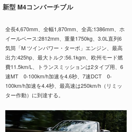
新型 M4コンバーチブル
全長4,670mm、全幅1,870mm、全高:1386mm、ホ
イールベース:2812mm、重量1750kg、3.0L直列6
気筒「M ツインパワー・ターボ」エンジン、最高
出力:425hp、最大トルク:56.1kgm、欧州モード燃
費11.5km/L、トランスミッションは2タイプ用、6
速MT 0-100km/h加速を4.6秒、7速DCT 0-
100km/h加速を4.4秒、最高速は250km/h（リミッ
ター作動）に到達する。