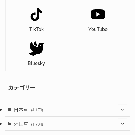
TikTok
YouTube
Bluesky
カテゴリー
日本車
(4,170)
外国車
(1,320)
(1,734)