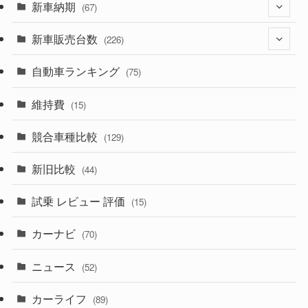
(329)
新車納期
(274)
(67)
(525)
(188)
新車販売台数
(28)
(226)
(599)
(242)
(8)
自動車ランキング
(21)
(75)
(356)
(165)
(12)
(10)
維持費
(15)
(328)
(85)
(7)
(11)
競合車種比較
(129)
(194)
(84)
(3)
(7)
新旧比較
(44)
(230)
(14)
(3)
(5)
試乗 レビュー 評価
(15)
(253)
(222)
(5)
(7)
カーナビ
(70)
(58)
(50)
(1)
(5)
ニュース
(52)
(43)
(28)
(8)
カーライフ
(27)
(6)
(89)
(1)