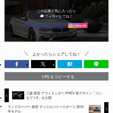
この記事が気に入ったら
フォローしてね！
Follow @car_repo_jp
Follow Me
よかったらシェアしてね！
URLをコピーする
三菱 新型 アウトランダー PHEV 新デザイン「コン
セプトS」を公開
ランドローバー 新型 ディスカバリースポーツ 2015
年モデル